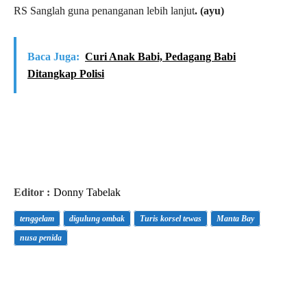
RS Sanglah guna penanganan lebih lanjut
.
(ayu)
Baca Juga:
Curi Anak Babi, Pedagang Babi
Ditangkap Polisi
Editor :
Donny Tabelak
tenggelam
digulung ombak
Turis korsel tewas
Manta Bay
nusa penida