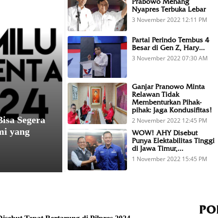
Prabowo Menang
Nyapres Terbuka Lebar
3 November 2022 12:11 PM
Partai Perindo Tembus 4
Besar di Gen Z, Hary...
3 November 2022 07:30 AM
Ganjar Pranowo Minta
Relawan Tidak
Membenturkan Pihak-
pihak: Jaga Kondusifitas!
Bisa Segera
2 November 2022 12:45 PM
mi yang
WOW! AHY Disebut
Punya Elektabilitas Tinggi
di Jawa Timur,...
1 November 2022 15:45 PM
PO