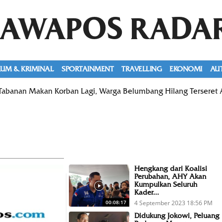
JAWAPOS RADA
UM & KRIMINAL
SPORTAINMENT
TRAVELLING
EKONOMI
AU
Tabanan Makan Korban Lagi, Warga Belumbang Hilang Terseret 
Hengkang dari Koalisi
Perubahan, AHY Akan
Kumpulkan Seluruh
Kader...
4 September 2023 18:56 PM
00:08:17
Didukung Jokowi, Peluang