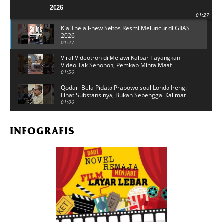
2026
01:27
Kia The all-new Seltos Resmi Meluncur di GIIAS
2026
01:27
Viral Videotron di Melawi Kalbar Tayangkan
Video Tak Senonoh, Pemkab Minta Maaf
01:56
Qodari Bela Pidato Prabowo soal Londo Ireng:
Lihat Substansinya, Bukan Sepenggal Kalimat
01:06
Puluhan Orang Terjebak di Aeon Mall
Kumamoto, Usai Gempa Dahsyat Diikuti
INFOGRAFIS
Ledakan
00:41
Donald Trump Terjebak! Peran Iran Seret
Presiden AS ke Krisis Politik dan Militer
00:22
Pentagon Kembali Jadi Sorotan Setelah
Mengubah Data Korban Perang dengan Iran
00:43
Ketua RT Klinik Mordent Tak Tahu Ada Pria
Tewas Diduga Penjaga Rumah Febrie
Adriansyah
02:49