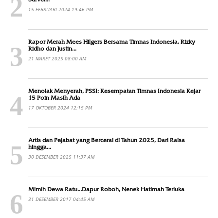
15 FEBRUARI 2024 19:46 PM
Rapor Merah Mees Hilgers Bersama Timnas Indonesia, Rizky
Ridho dan Justin...
21 MARET 2025 08:00 AM
Menolak Menyerah, PSSI: Kesempatan Timnas Indonesia Kejar
15 Poin Masih Ada
17 OKTOBER 2024 12:15 PM
Artis dan Pejabat yang Bercerai di Tahun 2025, Dari Raisa
hingga...
30 DESEMBER 2025 11:37 AM
Mimih Dewa Ratu…Dapur Roboh, Nenek Hatimah Terluka
31 DESEMBER 2017 04:45 AM