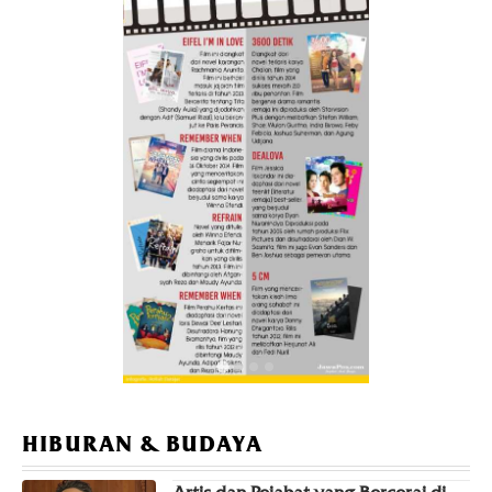
Polisi Gelar Olah TKP Terkait Kematian Sutrimo
yang Diduga Penjaga Rumah Febrie Adriansyah
00:49
Tak Gunakan Rompi Tahanan, Febrie
Adriansyah Resmi di Tahanan Kejagung
00:49
Febrie Adriansyah Pamer Tak Pakai Rompi KPK
usai Tiba di Rutan KPK
00:51
HIBURAN & BUDAYA