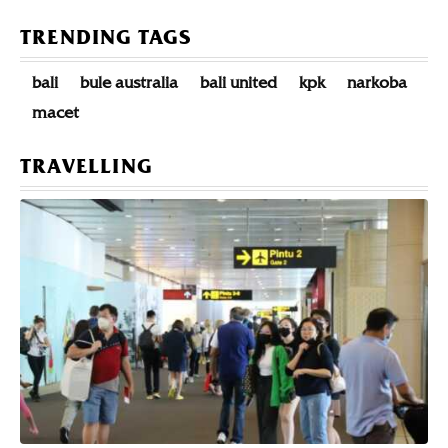
TRENDING TAGS
bali
bule australia
bali united
kpk
narkoba
macet
TRAVELLING