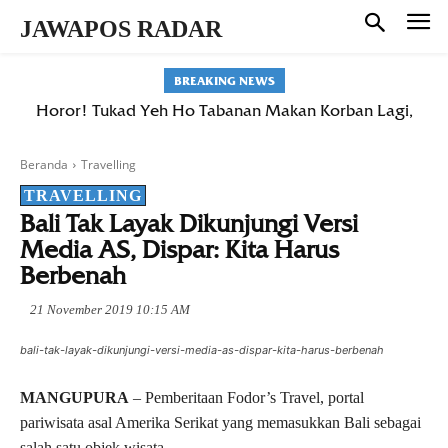
JAWAPOS RADAR
BREAKING NEWS
Horor! Tukad Yeh Ho Tabanan Makan Korban Lagi,
Warga Belumbang Hilang Terseret Arus Saat Mandi
Beranda
Travelling
TRAVELLING
Bali Tak Layak Dikunjungi Versi
Media AS, Dispar: Kita Harus
Berbenah
21 November 2019 10:15 AM
bali-tak-layak-dikunjungi-versi-media-as-dispar-kita-harus-berbenah
MANGUPURA
– Pemberitaan Fodor’s Travel, portal
pariwisata asal Amerika Serikat yang memasukkan Bali sebagai
salah satu objek wisata