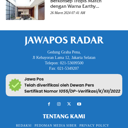
Berkonsep Tropis Match
dengan Warna Earthy...
26 Maret 2024 07:41 AM
JAWAPOS RADAR
Gedung Graha Pena,
Jl Kebayoran Lama 12, Jakarta Selatan
Telepon: 021-53699500
Fax: 021-5349207
TENTANG KAMI
REDAKSI
PEDOMAN MEDIA SIBER
PRIVACY POLICY