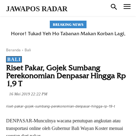
JAWAPOS RADAR
BREAKING NEWS
Horor! Tukad Yeh Ho Tabanan Makan Korban Lagi,
Warga Belumbang Hilang Terseret Arus Saat Mandi
Beranda
Bali
BALI
Riset Pakar, Gojek Sumbang
Perekonomian Denpasar Hingga Rp
1,9 T
16 Mei 2019 22:22 PM
riset-pakar-gojek-sumbang-perekonomian-denpasar-hingga-rp-19-t
DENPASAR-Munculnya wacana penutupan angkutan atau
transportasi online oleh Gubernur Bali Wayan Koster menuai
sorotan dari pakar.