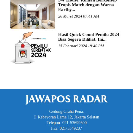
SW House, Rumah Berkonsep
Tropis Match dengan Warna
Earthy...
26 Maret 2024 07:41 AM
Hasil Quick Count Pemilu 2024
Bisa Segera Dilihat, Ini...
15 Februari 2024 19:46 PM
JAWAPOS RADAR
Gedung Graha Pena,
Jl Kebayoran Lama 12, Jakarta Selatan
Telepon: 021-53699500
Fax: 021-5349207