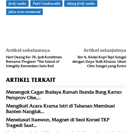
ferdy sambo
Putri Candrawathi
sidang ferdy sambo
jaksa erna normawati
Artikel sebelumnya
Artikel selanjutnya
Hari Oeang Ke-76, Jadi Komitmen
Ten %, Kedai Kopi Tepi Sungai
Bersama Program “The Island of
dengan Daya Tarik Khusus, Ubah
Integrity Kemenkeu Satu Bali
Citra Sungai yang Kotor
ARTIKEL TERKAIT
Menengok Cagar Budaya Rumah Ibunda Bung Karno:
Pemprov Oke,...
Mengikuti Acara Krama Istri di Tabanan Membuat
Banten Nangluk...
Menelusuri Itaewon, Magnet di Seol Korsel TKP
Tragedi Saat...