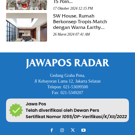
15 Poin...
17 Oktober 2024 12:15 PM
SW House, Rumah
Berkonsep Tropis Match
dengan Warna Earthy...
26 Maret 2024 07:41 AM
JAWAPOS RADAR
Gedung Graha Pena,
Jl Kebayoran Lama 12, Jakarta Selatan
Telepon: 021-53699500
Fax: 021-5349207