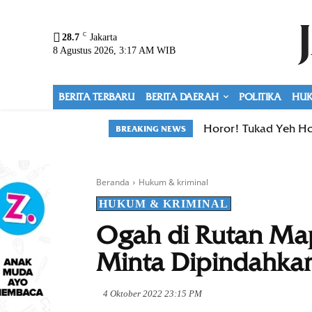
C
28.7
Jakarta
8 Agustus 2026, 3:17 AM WIB
BERITA TERBARU
BERITA DAERAH
POLITIKA
HUK
Horor! Tukad Yeh Ho
BREAKING NEWS
Beranda
Hukum & kriminal
HUKUM & KRIMINAL
Ogah di Rutan Map
Minta Dipindahka
4 Oktober 2022 23:15 PM