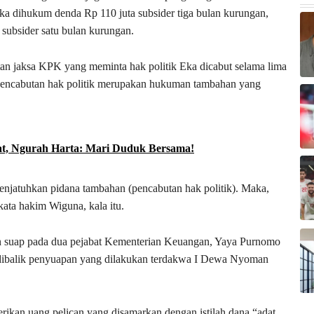
ka dihukum denda Rp 110 juta subsider tiga bulan kurungan,
subsider satu bulan kurungan.
utan jaksa KPK yang meminta hak politik Eka dicabut selama lima
pencabutan hak politik merupakan hukuman tambahan yang
t, Ngurah Harta: Mari Duduk Bersama!
njatuhkan pidana tambahan (pencabutan hak politik). Maka,
kata hakim Wiguna, kala itu.
an suap pada dua pejabat Kementerian Keuangan, Yaya Purnomo
a dibalik penyuapan yang dilakukan terdakwa I Dewa Nyoman
kan uang pelican yang disamarkan dengan istilah dana “adat