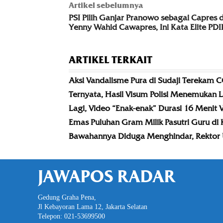
Artikel sebelumnya
PSI Pilih Ganjar Pranowo sebagai Capres 
Yenny Wahid Cawapres, Ini Kata Elite PDI
ARTIKEL TERKAIT
Aksi Vandalisme Pura di Sudaji Terekam 
Ternyata, Hasil Visum Polisi Menemukan L
Lagi, Video “Enak-enak” Durasi 16 Menit V
Emas Puluhan Gram Milik Pasutri Guru di
Bawahannya Diduga Menghindar, Rektor U
JAWAPOS RADAR
Gedung Graha Pena,
Jl Kebayoran Lama 12, Jakarta Selatan
Telepon: 021-53699500