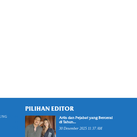
PILIHAN EDITOR
UNG
5196
Artis dan Pejabat yang Bercerai
di Tahun...
49
1258
30 Desember 2025 11:37 AM
62