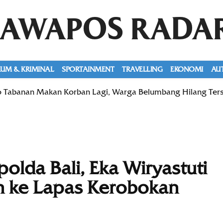
JAWAPOS RADA
UM & KRIMINAL
SPORTAINMENT
TRAVELLING
EKONOMI
AU
 Tabanan Makan Korban Lagi, Warga Belumbang Hilang Ters
olda Bali, Eka Wiryastuti
n ke Lapas Kerobokan