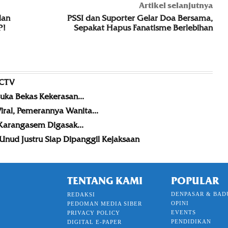
Artikel selanjutnya
dan
PSSI dan Suporter Gelar Doa Bersama,
P!
Sepakat Hapus Fanatisme Berlebihan
CCTV
uka Bekas Kekerasan...
iral, Pemerannya Wanita...
 Karangasem Digasak...
nud Justru Siap Dipanggil Kejaksaan
TENTANG KAMI
POPULAR
DENPASAR & BAD
REDAKSI
OPINI
PEDOMAN MEDIA SIBER
EVENTS
PRIVACY POLICY
PENDIDIKAN
DIGITAL E-PAPER