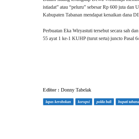
istiadat” atau “peluru” sebesar Rp 600 juta dan
Kabupaten Tabanan mendapat kenaikan dana DI
Perbuatan Eka Wiryastuti tersebut secara sah da
55 ayat 1 ke-1 KUHP (turut serta) juncto Pasal 
Editor :
Donny Tabelak
lapas kerobokan
korupsi
polda bali
bupati taban