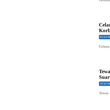
Cela
Korb
HUKUM
Celana
Tewa
Suar
HUKUM
Tewas 