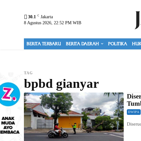
C
30.1
Jakarta
8 Agustus 2026, 22:52 PM WIB
BERITA TERBARU
BERITA DAERAH
POLITIKA
HUK
TAG
bpbd gianyar
Dise
Tum
DWIPA
Diseru