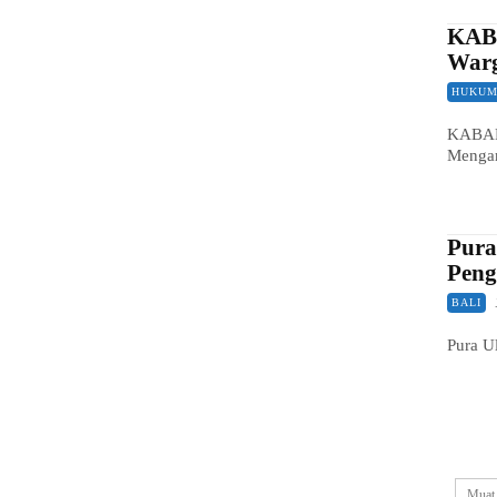
KABA
Warg
HUKUM
KABAR 
Menga
Pura
Peng
BALI
Pura U
Muat 