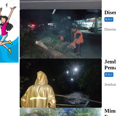
Dise
BALI
Diseru
Jemb
Pema
BALI
Jembat
Mimi