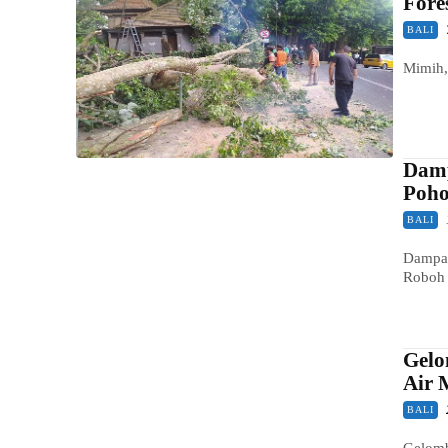
Fore
BALI
Mimih,
Damp
Poho
BALI
Dampak
Roboh
Gelo
Air 
BALI
Gelomb