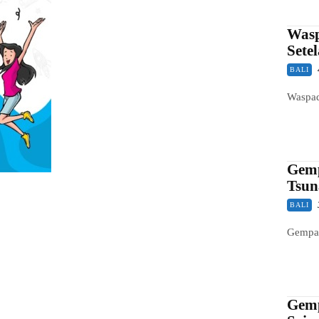
Wasp
Sete
BALI
Waspad
Gemp
Tsun
BALI
Gempa 
Gemp