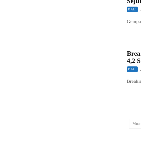
Seju
BALI
Gempa 
Brea
4,2 
BALI
Breaki
Muat 